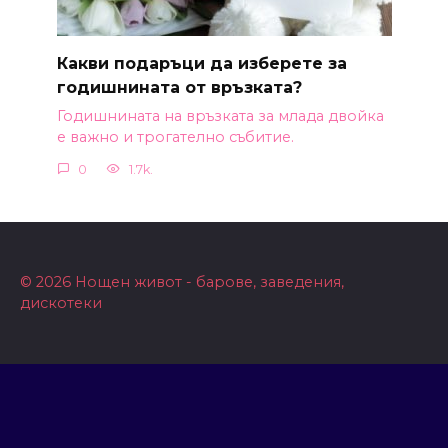
Какви подаръци да изберете за
годишнината от връзката?
Годишнината на връзката за млада двойка
е важно и трогателно събитие.
0
1.7k.
© 2026 Нощен живот - барове, заведения,
дискотеки