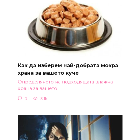
Как да изберем най-добрата мокра
храна за вашето куче
Определянето на подходящата влажна
храна за вашето
0
3.1k.