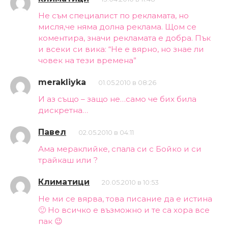
Не съм специалист по рекламата, но
мисля,че няма долна реклама. Щом се
коментира, значи рекламата е добра. Пък
и всеки си вика: “Не е вярно, но знае ли
човек на тези времена”
merakliyka
01.05.2010 в 08:26
И аз също – защо не…само че бих била
дискретна…
Павел
02.05.2010 в 04:11
Ама мераклийке, спала си с Бойко и си
трайкаш или ?
Климатици
20.05.2010 в 10:53
Не ми се вярва, това писание да е истина
🙂 Но всичко е възможно и те са хора все
пак 😉