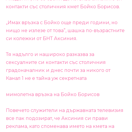
контакти със столичния кмет Бойко Борисов.
„Имах връзка с Бойко още преди години, но
нищо не излезе от това”, шашка по-възрастните
си колежки от БНТ Аксиния.
Тя надълго и нашироко разказва за
сексуалните си контакти със столичния
градоначалник и днес почти за никого от
Канал 1 не е тайна уж секретната
мимолетна връзка на Бойко Борисов
Повечето служители на държавната телевизия
все пак подозират, че Аксиния си прави
реклама, като споменава името на кмета на