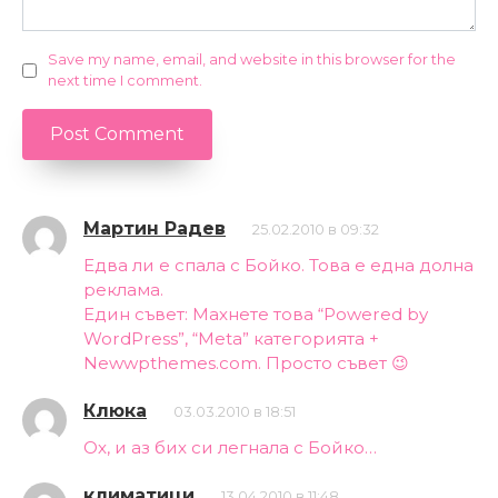
Save my name, email, and website in this browser for the
next time I comment.
Мартин Радев
25.02.2010 в 09:32
Едва ли е спала с Бойко. Това е една долна
реклама.
Един съвет: Махнете това “Powered by
WordPress”, “Meta” категорията +
Newwpthemes.com. Просто съвет 😉
Клюка
03.03.2010 в 18:51
Ох, и аз бих си легнала с Бойко…
климатици
13.04.2010 в 11:48