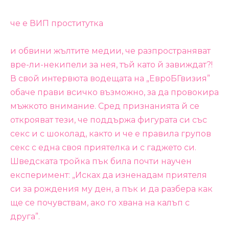
че е ВИП проститутка
и обвини жълтите медии, че разпространяват
вре-ли-некипели за нея, тъй като й завиждат?!
В свой интервюта водещата на „ЕвроБГвизия”
обаче прави всичко възможно, за да провокира
мъжкото внимание. Сред признанията й се
открояват тези, че поддържа фигурата си със
секс и с шоколад, както и че е правила групов
секс с една своя приятелка и с гаджето си.
Шведската тройка пък била почти научен
експеримент: „Исках да изненадам приятеля
си за рождения му ден, а пък и да разбера как
ще се почувствам, ако го хвана на калъп с
друга”.