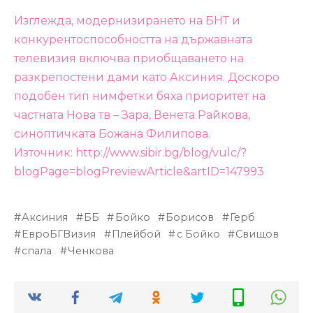
Изглежда, модернизирането на БНТ и
конкурентоспособността на държавната
телевизия включва приобщаването на
разкрепостени дами като Аксиния. Доскоро
подобен тип нимфетки бяха приоритет на
частната Нова тв – Зара, Венета Райкова,
синоптичката Божана Филипова.
Източник: http://www.sibir.bg/blog/vulc/?
blogPage=blogPreviewArticle&artID=147993
Аксиния
ББ
Бойко
Борисов
Герб
ЕвроБГВизия
Плейбой
с Бойко
Свищов
спала
Ченкова