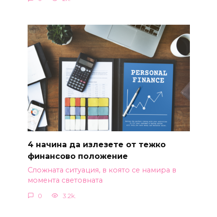
4 начина да излезете от тежко
финансово положение
Сложната ситуация, в която се намира в
момента световната
0
3.2k.