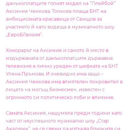
данъкоплатците голият модел на “Плейбой”
Аксиния Ченкова. Толкова плаща БНТ на
амбициозната красавица от Свищов за
участието й като водеща в музикалното шоу
„ЕвроБГвизия”.
Хонорарът на Аксиния и самото й място в
издържаната от данъкоплатците държавна
телевизия е лично уреден от шефката на БНТ
Уляна Пръмова. И очевидно има защо –
Аксиния Ченкова има влиятелен покровител в
лицето на могъщ бизнесмен, известен с
огромното си политическо лоби и влияние.
Самата Аксиния, нашумяла преди години като
част от неуспешното музикално шоу „Стар
Академи”, не се свени да изтъква близките си