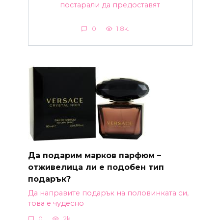
постарали да предоставят
0
1.8k.
Да подарим марков парфюм –
отживелица ли е подобен тип
подарък?
Да направите подарък на половинката си,
това е чудесно
0
2k.