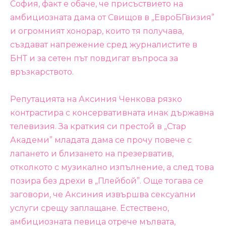
София, факт е обаче, че присъствието на
амбициозната дама от Свищов в „ЕвроБГвизия”
и огромният хонорар, които тя получава,
създават напрежение сред журналистите в
БНТ и за сетен път повдигат въпроса за
връзкарството.
Репутацията на Аксиния Ченкова рязко
контрастира с консервативната инак държавна
телевизия. За краткия си престой в „Стар
Академи” младата дама се прочу повече с
лапането и близането на презерватив,
отколкото с музикално изпълнение, а след това
позира без дрехи в „Плейбой”. Още тогава се
заговори, че Аксиния извършва сексуални
услуги срещу заплащане. Естествено,
амбициозната певица отрече мълвата,