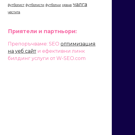
чалга
футболист
футболисти
футболни
храна
честита
Приятели и партньори:
Препоръчваме: SEO
оптимизация
на уеб сайт
и ефективни линк
билдинг услуги от W-SEO.com