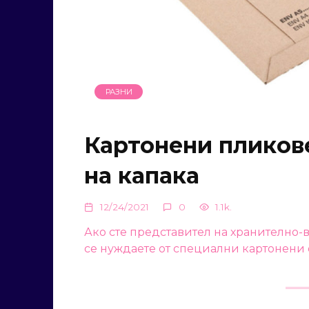
РАЗНИ
Картонени пликове
на капака
12/24/2021
0
1.1k.
Ако сте представител на хранително-
се нуждаете от специални картонени