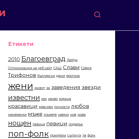
и
Етикети
Благоевград
2010
Лейди
Слави
Оптимизация на уеб сайт
САЩ
София
Трифонов
български
дами
еротика
жени
заведения
звезди
живот
за
известни
как
какво
корица
красавици
любов
красиви
личности
мъже
манекенки
мъжете
наеми
нов
нова
нощен
певици
певица
подарък
поп-фолк
приятели
съпруги
тв
фолк