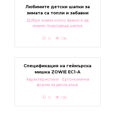
Любимите детски шапки за
зимата са топли и забавни
Добре знаем колко важно е да
имаме подходяща шапка
0
1.5k.
Спецификация на геймърска
мишка ZOWIE EC1-A
Характеристики: · Ергономична
форма за дясна ръка;
0
1.2k.