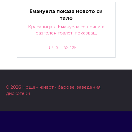
Емануела показа новото си
тяло
Красавицата Емануела се появи в
разголен тоалет, показващ
0
1.2k.
© 2026 Нощен живот - барове, заведения,
дискотеки