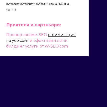
чалга
футболист
футболисти
футболни
храна
честита
Приятели и партньори:
Препоръчваме: SEO
оптимизация
на уеб сайт
и ефективни линк
билдинг услуги от W-SEO.com