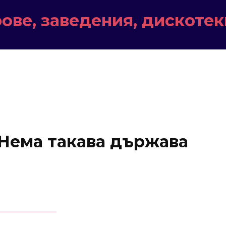
ове, заведения, дискотек
 Нема такава държава