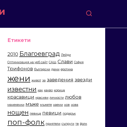
и
Етикети
Благоевград
2010
Лейди
Слави
Оптимизация на уеб сайт
САЩ
София
Трифонов
български
дами
еротика
жени
заведения
звезди
живот
за
известни
как
какво
корица
красавици
любов
красиви
личности
мъже
манекенки
мъжете
наеми
нов
нова
нощен
певици
певица
подарък
поп-фолк
приятели
съпруги
тв
фолк