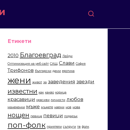
и
Етикети
Благоевград
2010
Лейди
Слави
Оптимизация на уеб сайт
САЩ
София
Трифонов
български
дами
еротика
жени
заведения
звезди
живот
за
известни
как
какво
корица
красавици
любов
красиви
личности
мъже
манекенки
мъжете
наеми
нов
нова
нощен
певици
певица
подарък
поп-фолк
приятели
съпруги
тв
фолк