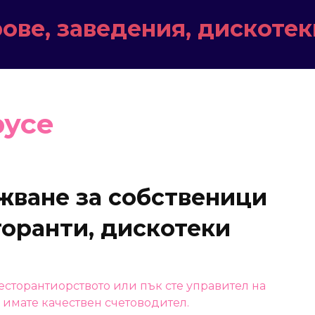
ове, заведения, дискотек
русе
жване за собственици
торанти, дискотеки
ресторантиорството или пък сте управител на
 имате качествен счетоводител.