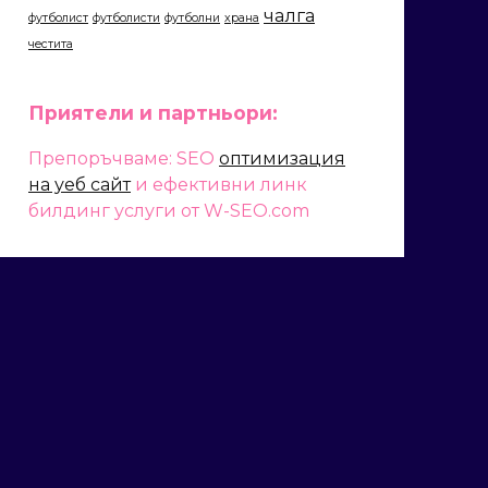
чалга
футболист
футболисти
футболни
храна
честита
Приятели и партньори:
Препоръчваме: SEO
оптимизация
на уеб сайт
и ефективни линк
билдинг услуги от W-SEO.com