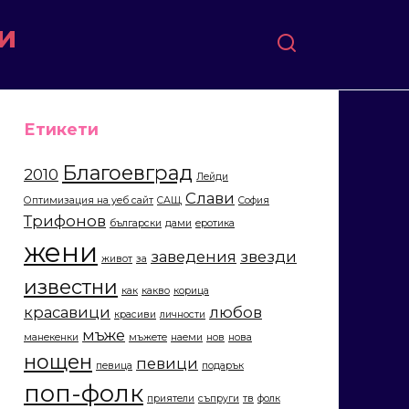
и
Етикети
Благоевград
2010
Лейди
Слави
Оптимизация на уеб сайт
САЩ
София
Трифонов
български
дами
еротика
жени
заведения
звезди
живот
за
известни
как
какво
корица
красавици
любов
красиви
личности
мъже
манекенки
мъжете
наеми
нов
нова
нощен
певици
певица
подарък
поп-фолк
приятели
съпруги
тв
фолк