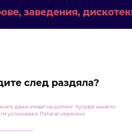
ове, заведения, дискотек
дите след раздяла?
езните дами отиват на шопинг. Купуват каквото
 ги успокоява е: Полагат сериозни