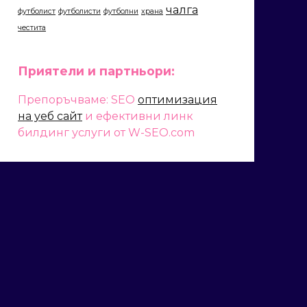
чалга
футболист
футболисти
футболни
храна
честита
Приятели и партньори:
Препоръчваме: SEO
оптимизация
на уеб сайт
и ефективни линк
билдинг услуги от W-SEO.com