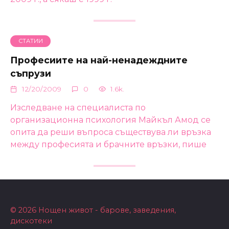
СТАТИИ
Професиите на най-ненадеждните
съпрузи
12/20/2009
0
1.6k.
Изследване на специалиста по
организационна психология Майкъл Амод се
опита да реши въпроса съществува ли връзка
между професията и брачните връзки, пише
© 2026 Нощен живот - барове, заведения,
дискотеки