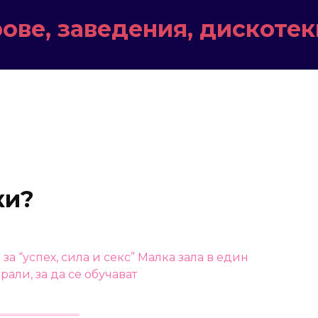
ове, заведения, дискотек
ки?
а “успех, сила и секс” Малка зала в един
брали, за да се обучават