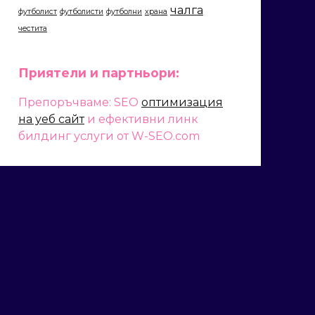
чалга
футболист
футболисти
футболни
храна
честита
Приятели и партньори:
Препоръчваме: SEO
оптимизация
на уеб сайт
и ефективни линк
билдинг услуги от W-SEO.com