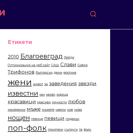
и
Етикети
Благоевград
2010
Лейди
Слави
Оптимизация на уеб сайт
САЩ
София
Трифонов
български
дами
еротика
жени
заведения
звезди
живот
за
известни
как
какво
корица
красавици
любов
красиви
личности
мъже
манекенки
мъжете
наеми
нов
нова
нощен
певици
певица
подарък
поп-фолк
приятели
съпруги
тв
фолк