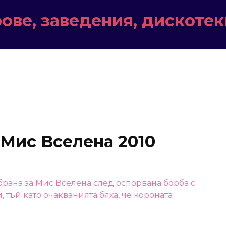
ове, заведения, дискотек
 Мис Вселена 2010
рана за Мис Вселена след оспорвана борба с
 тъй като очакванията бяха, че короната