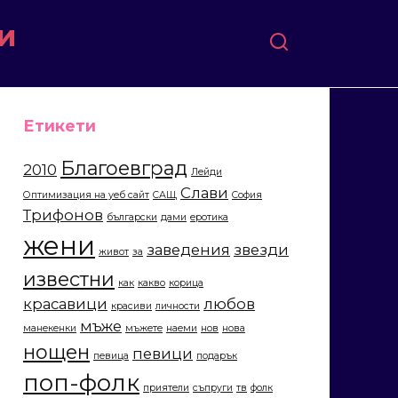
и
Етикети
Благоевград
2010
Лейди
Слави
Оптимизация на уеб сайт
САЩ
София
Трифонов
български
дами
еротика
жени
заведения
звезди
живот
за
известни
как
какво
корица
красавици
любов
красиви
личности
мъже
манекенки
мъжете
наеми
нов
нова
нощен
певици
певица
подарък
поп-фолк
приятели
съпруги
тв
фолк