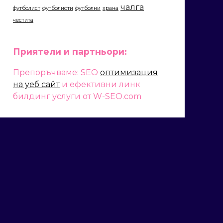
чалга
футболист
футболисти
футболни
храна
честита
Приятели и партньори:
Препоръчваме: SEO
оптимизация
на уеб сайт
и ефективни линк
билдинг услуги от W-SEO.com