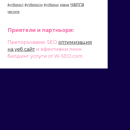
чалга
футболист
футболисти
футболни
храна
честита
Приятели и партньори:
Препоръчваме: SEO
оптимизация
на уеб сайт
и ефективни линк
билдинг услуги от W-SEO.com