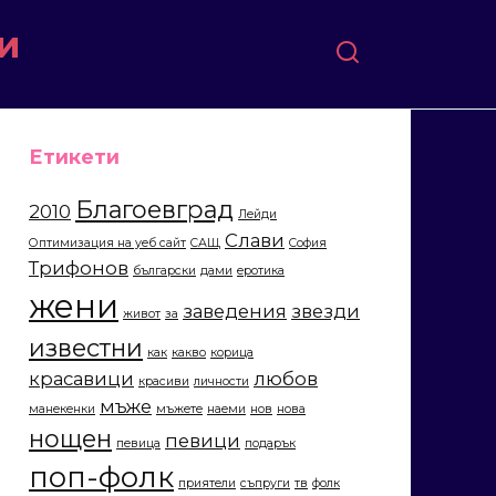
и
Етикети
Благоевград
2010
Лейди
Слави
Оптимизация на уеб сайт
САЩ
София
Трифонов
български
дами
еротика
жени
заведения
звезди
живот
за
известни
как
какво
корица
красавици
любов
красиви
личности
мъже
манекенки
мъжете
наеми
нов
нова
нощен
певици
певица
подарък
поп-фолк
приятели
съпруги
тв
фолк