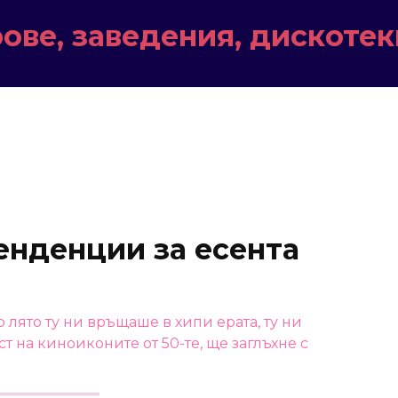
ове, заведения, дискотек
енденции за есента
 лято ту ни връщаше в хипи ерата, ту ни
 на киноиконите от 50-те, ще заглъхне с