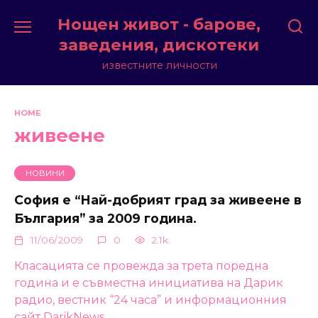
Skip
Нощен живот - барове,
to
content
заведения, дискотеки
известните личности
HOME
живеене
НОВИНИ
София е “Най-добрият град за живеене в
България” за 2009 година.
11/06/2009
0
2.1k.
Класацията се провежда за трета поредна
година и е съвместна инициатива на Дарик
радио, вестник “24 часа” и информационния
сайт DarikNews.