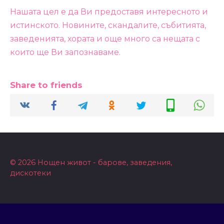
Нашата цел е да Ви предоставя интересното и
истинското. Новините, скандалите, събитията,
заведенията, хората и още много са нещата с
които ще Ви запознаваме.
Share to friends
© 2026 Нощен живот - барове, заведения,
дискотеки