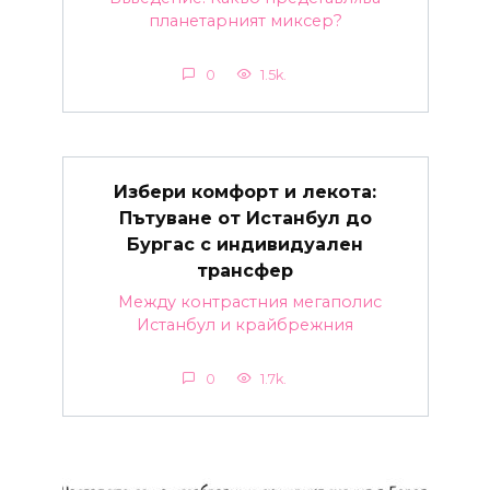
планетарният миксер?
0
1.5k.
Избери комфорт и лекота:
Пътуване от Истанбул до
Бургас с индивидуален
трансфер
Между контрастния мегаполис
Истанбул и крайбрежния
0
1.7k.