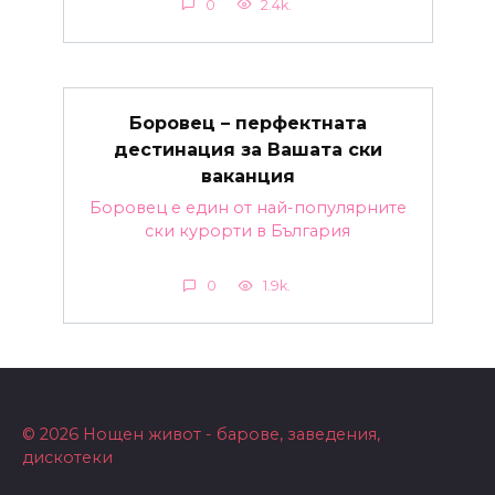
0
2.4k.
Боровец – перфектната
дестинация за Вашата ски
ваканция
Боровец е един от най-популярните
ски курорти в България
0
1.9k.
© 2026 Нощен живот - барове, заведения,
дискотеки