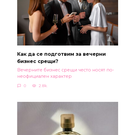
Как да се подготвим за вечерни
бизнес срещи?
Вечерните бизнес срещи често носят по-
неофициален характер
0
2.8k.