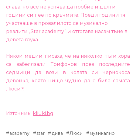
слава, но все не успява да пробие и дълги
години си пее по кръчмите. Преди години тя
участваше в провалилото се музикално
реалити „Star academy“ и оттогава насам тъне в
девета глуха
Някои медии писаха, че на няколко пъти хора
са забелязали Трифонов през последните
седмици да вози в колата си чернокоса
девойка, която нищо чудно да е била самата
Люси?!
Източник:
kliuki.bg
academy
star
дива
Люси
музикално