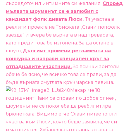
съсредоточил интимните си желания.
Според
мълвата шоуменът се е залюбил с
кандидат фолк дивата Люси.
Тя участва в
реалити проекта на Трифката „Стани попфолк
звезда“ и вчера бе върната в надпреварата,
като преди това бе изгонена. За да остане в
шоуто,
Дългият промени регламента на
конкурса и направи специален кръг за
отпадналите участници.
За всички зрители
обаче бе ясно, че всичко това се прави, за да
бъде върната смуглата кръчмарска певица.
Макар че 18
годишният Нани се справи по добре от нея,
шоуменът не се поколеба да реабилитира
брюнетката. Видимо е, че Слави питае топли
чувства към Люси, която беше заявила, че си
има приятел. Хубавелката отдавна драпа за