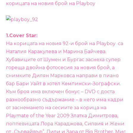
корицата на новия брой на Playboy
1.Cover Star:
На корицата на новия 92-и брой на Playboy са
Наталия Каракулева и Марина Байчева.
Хубавиците от Шумен и Бургас заснеха супер
гореща двойна фотосесия за новия брой, а
снимките Дилян Марковса направи в пиано
бар Бари Уайт в хотел Кемпински-Зографски.
Към броя има включен бонус – DVD с доста
разнообразно съдържание – в него има кадри
от заснемането на сесиите за корица на
Playmate of the Year 2009 Златка Димитрова,
поппевицата Лора Караджова, Силвия и Жени
от „Сървайвър”, Лили и Зара от Big Brother, Мис