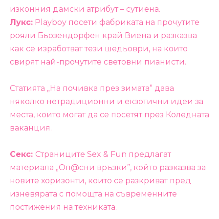
изконния дамски атрибут – сутиена.
Лукс:
Playboy посети фабриката на прочутите
рояли Бьозендорфен край Виена и разказва
как се изработват тези шедьоври, на които
свирят най-прочутите световни пианисти.
Статията „На почивка през зимата” дава
няколко нетрадиционни и екзотични идеи за
места, които могат да се посетят през Коледната
ваканция.
Секс:
Страниците Sex & Fun предлагат
материала „Оп@сни връзки”, който разказва за
новите хоризонти, които се разкриват пред
изневярата с помощта на съвременните
постижения на техниката.