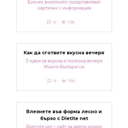
Бизнес визитките представляват
картички с информация
0
1.3k.
Как да сготвите вкусна вечеря
3 идеи за вкусна и полезна вечеря
Много българи си
0
750
Влезнете във форма лесно и
бързо с Dietite net
Диетите.нет – сайт за диети номер