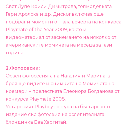
Свят Дупе Криси Димитрова, топмоделката
Гери Аролска и др. Дискът включва още
подбрани моменти от гала вечерта на конкурса
Playmate of the Year 2009, както и
видеоматериал от заснемането на няколко от
американските момичета на месеца за тази
година.
2.Фотосесии:
Освен фотосесията на Наталия и Марина, в
броя ще видите и снимките на Момичето на
ноември – прелестната Елеонора Богданова от
конкурса Playmate 2008.
Унгарският Playboy гостува на българското
издание със фотосеия на ослепителната
блондинка Беа Харгитай.