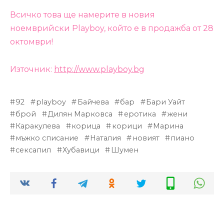
Всичко това ще намерите в новия
ноемврийски Playboy, който е в продажба от 28
октомври!
Източник:
http://www.playboy.bg
92
playboy
Байчева
бар
Бари Уайт
брой
Дилян Марковса
еротика
жени
Каракулева
корица
корици
Марина
мъжко списание
Наталия
новият
пиано
сексапил
Хубавици
Шумен