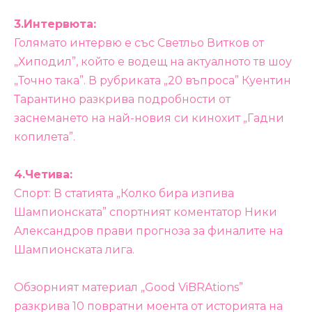
3.Интервюта:
Голямато интервю е със Светльо Витков от
„Хиподил”, който е водещ на актуалното тв шоу
„Точно така”. В рубриката „20 въпроса” Куентин
Тарантино разкрива подробности от
заснемането на най-новия си кинохит „Гадни
копилета”.
4.Четива:
Спорт: В статията „Колко бира изпива
Шампионската” спортният коментатор Ники
Александров прави прогноза за финалите на
Шампионската лига.
Обзорният материал „Good ViBRAtions”
разкрива 10 повратни моента от историята на