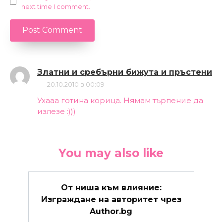
next time I comment.
Златни и сребърни бижута и пръстени
20.10.2010 в 00:09
Ухааа готина корица. Нямам търпение да
излезе :)))
You may also like
От ниша към влияние:
Изграждане на авторитет чрез
Author.bg