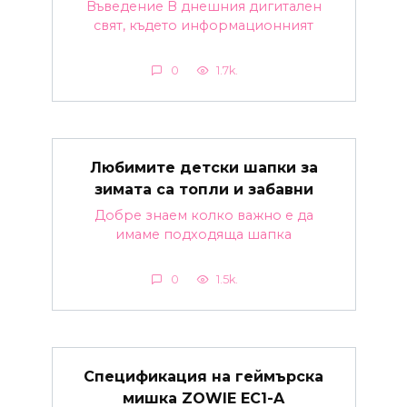
Въведение В днешния дигитален
свят, където информационният
0
1.7k.
Любимите детски шапки за
зимата са топли и забавни
Добре знаем колко важно е да
имаме подходяща шапка
0
1.5k.
Спецификация на геймърска
мишка ZOWIE EC1-A